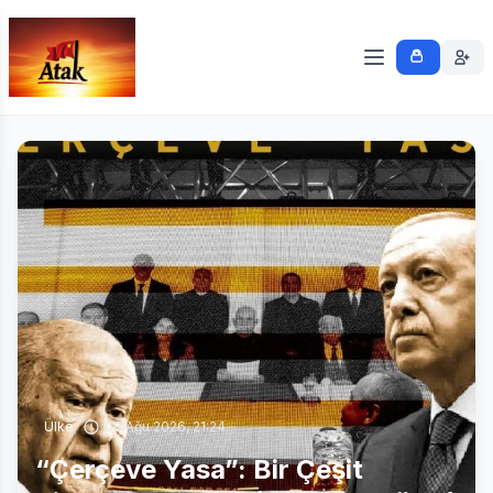
Ülke
08 Ağu 2026, 21:24
“Çerçeve Yasa”: Bir Çeşit