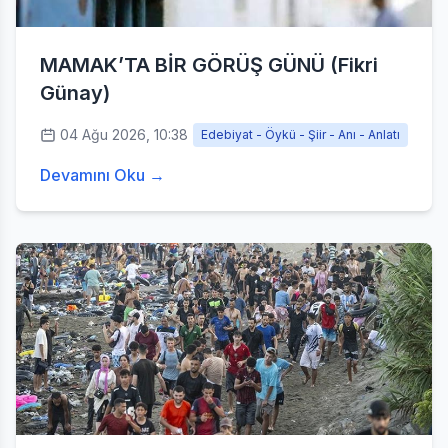
MAMAK’TA BİR GÖRÜŞ GÜNÜ (Fikri
Günay)
04 Ağu 2026, 10:38
Edebiyat - Öykü - Şiir - Anı - Anlatı
Devamını Oku →