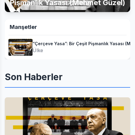
Pişmanlık Yasası (Mehmet Güzel)
Manşetler
“Çerçeve Yasa”: Bir Çeşit Pişmanlık Yasası (Me
Ülke
Son Haberler